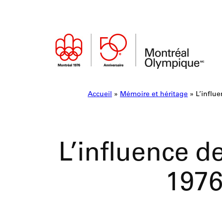
Aller
au
contenu
Accueil
»
Mémoire et héritage
»
L’influ
L’influence 
1976