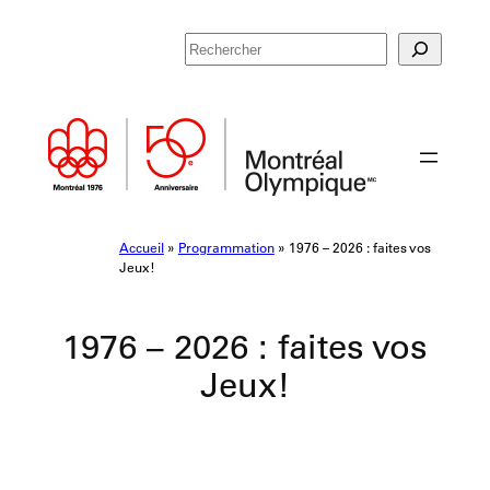
Aller
R
au
e
contenu
c
h
e
r
c
h
e
Accueil
»
Programmation
»
1976 – 2026 : faites vos
r
Jeux!
1976 – 2026 : faites vos
Jeux!