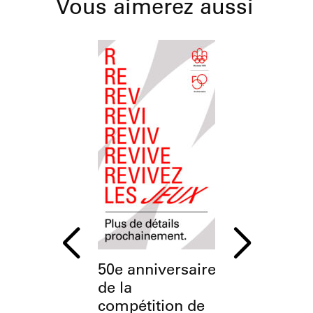
Vous aimerez aussi
50e anniversaire
L’OSM à
de la
l’Esplanade
compétition de
Parc olymp