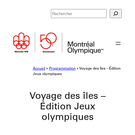
Aller
R
au
e
contenu
c
h
e
r
c
h
e
Accueil
»
Programmation
»
Voyage des îles – Édition
r
Jeux olympiques
Voyage des îles –
Édition Jeux
olympiques