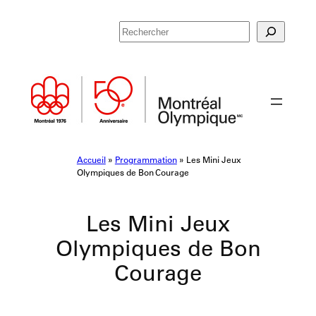
Aller
R
au
e
contenu
c
h
e
r
c
h
e
Accueil
»
Programmation
»
Les Mini Jeux
r
Olympiques de Bon Courage
Les Mini Jeux
Olympiques de Bon
Courage