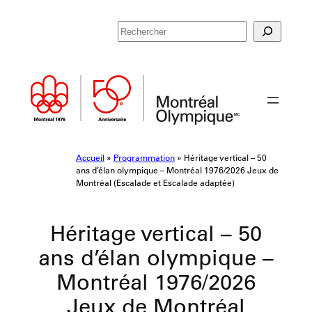
Aller
R
au
e
contenu
c
h
e
r
c
h
e
Accueil
»
Programmation
»
Héritage vertical – 50
r
ans d’élan olympique – Montréal 1976/2026 Jeux de
Montréal (Escalade et Escalade adaptée)
Héritage vertical – 50
ans d’élan olympique –
Montréal 1976/2026
Jeux de Montréal